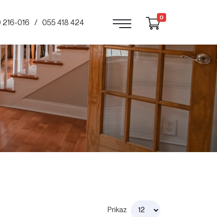
0
 216-016
055 418 424
Prikaz