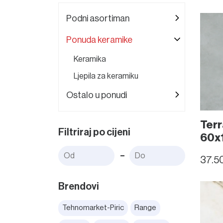
Podni asortiman
Ponuda keramike
Keramika
Ljepila za keramiku
Ostalo u ponudi
Terr
Filtriraj po cijeni
60x
-
37.5
Brendovi
Tehnomarket-Piric
Range