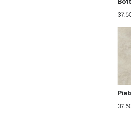
Bott
37.5
Početna
01
Prodajni progr
03
Piet
Online Shop
05
37.5
Novosti
04