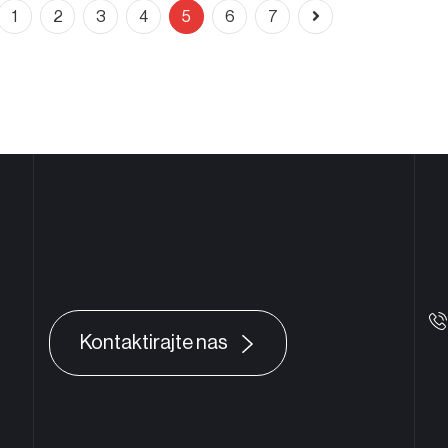
1
2
3
4
5
6
7
Facebook
Brčko
Dejtonska, Brčko 76100
Komitska 106a, Bijeljina 7
Kontaktirajte nas