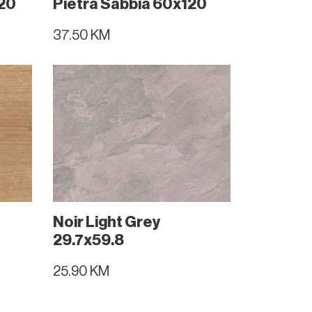
20
Pietra Sabbia 60x120
37.50 KM
Noir Light Grey
29.7x59.8
25.90 KM