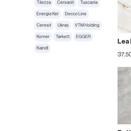
Tilezza
Cersanit
Tuscania
Energie Ker
Decco Line
Ceresit
Ukras
VTM Holding
Korner
Tarkett
EGGER
Lea
Kaindl
37.5