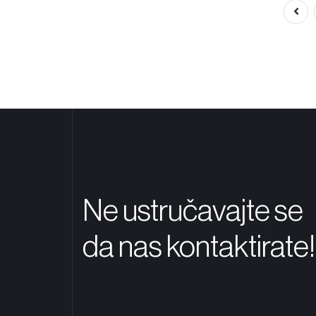
O nama
02
Ne ustručavajte se
da nas kontaktirate!