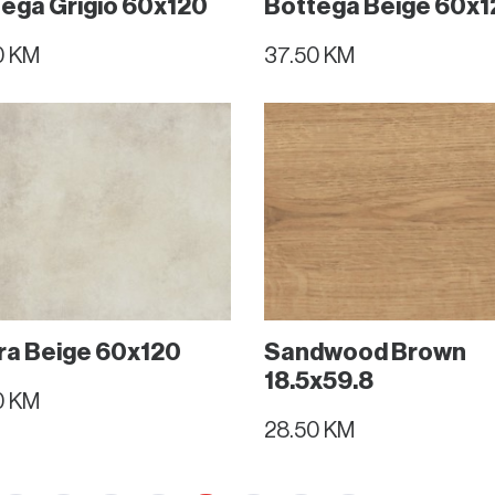
ega Grigio 60x120
Bottega Beige 60x1
0 KM
37.50 KM
Kontakt
06
am
ra Beige 60x120
Sandwood Brown
18.5x59.8
0 KM
28.50 KM