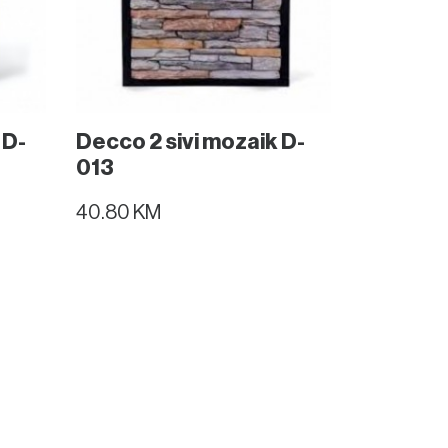
 D-
Decco 2 sivi mozaik D-
013
40.80 KM