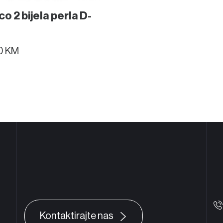
o 2 bijela perla D-
am
0 KM
Facebook
Brčko
Dejtonska, Brčko 76100
Komitska 106a, Bijeljina 7
Kontaktirajte nas