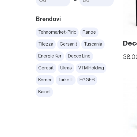
Brendovi
Tehnomarket-Piric
Range
Decc
Tilezza
Cersanit
Tuscania
Energie Ker
Decco Line
38.0
Ceresit
Ukras
VTM Holding
Korner
Tarkett
EGGER
Kaindl
Početna
01