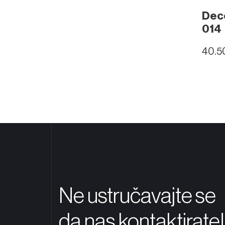
Decc
014
Prodajni progr
03
40.5
Online Shop
05
Novosti
04
O nama
02
Ne ustručavajte se
da nas kontaktirate!