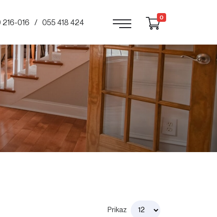
0
 216-016
055 418 424
Prikaz