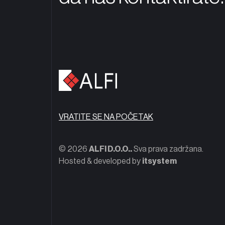
VRATITE SE NA POČETAK
© 2026
ALFI D.O.O..
Sva prava zadržana.
Hosted & developed by
itsystem