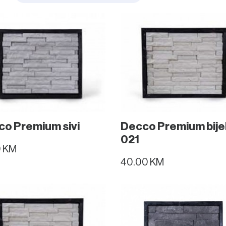
o Premium sivi
Decco Premium bijel
021
0 KM
40.00 KM