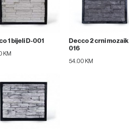
o 1 bijeli D-001
Decco 2 crni mozaik
016
0 KM
54.00 KM
Kontakt
06