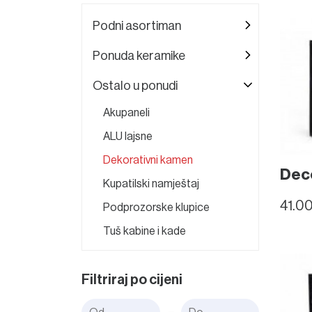
Podni asortiman
Ponuda keramike
Ostalo u ponudi
Akupaneli
ALU lajsne
Dekorativni kamen
Decc
Kupatilski namještaj
41.0
Podprozorske klupice
Tuš kabine i kade
Filtriraj po cijeni
-