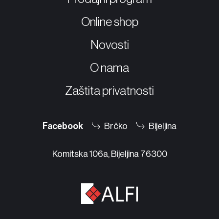
Prodajni program
03
Online shop
Online Shop
Novosti
05
Novosti
O nama
04
Zaštita privatnosti
O nama
02
Kontakt
06
Facebook
Brčko
Bijeljina
Facebook
Brčko
Bijeljina
Komitska 106a, Bijeljina 76300
Dejtonska, Brčko 76100
Komitska 106a, Bijeljina 76300