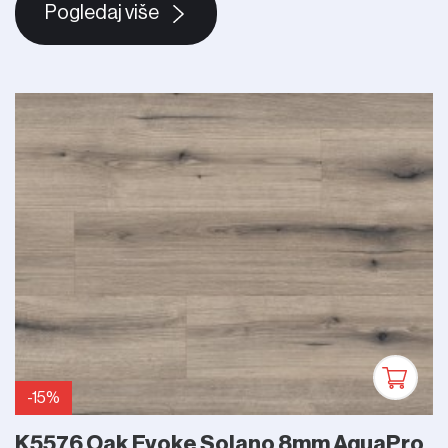
Pogledaj više
-15%
K5576 Oak Evoke Solano 8mm AquaPro