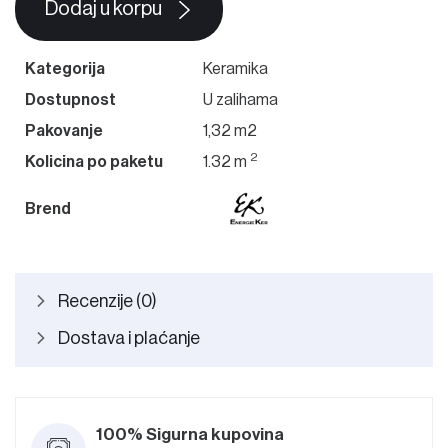
Dodaj u korpu
Kategorija
Keramika
Dostupnost
U zalihama
Pakovanje
1,32 m2
2
Kolicina po paketu
1.32 m
Brend
Recenzije (0)
Dostava i plaćanje
100% Sigurna kupovina