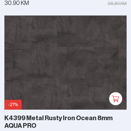
30.90 KM
38.90 KM
-21%
K4399 Metal Rusty Iron Ocean 8mm
AQUA PRO