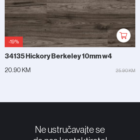
-19%
34135 Hickory Berkeley 10mm w4
20.90 KM
25.90 KM
Ne ustručavajte se