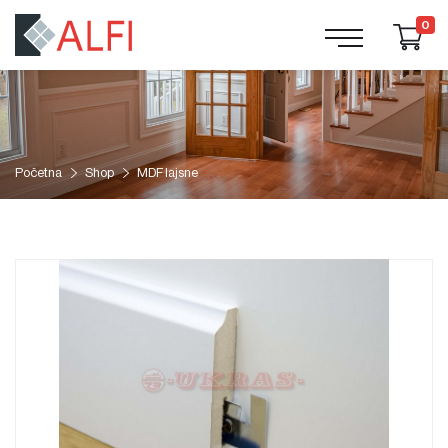
0
Početna
Shop
MDF lajsne