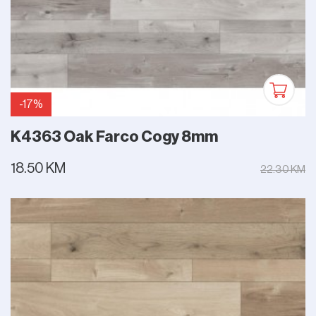
Facebook
Brčko
Bijeljina
Dejtonska, Brčko 76100
Komitska 106a, Bijeljina 76300
-17%
K4363 Oak Farco Cogy 8mm
18.50 KM
22.30 KM