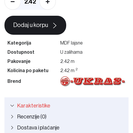
Dodaj u korpu
Kategorija
MDF lajsne
Dostupnost
U zalihama
Pakovanje
2.42 m
2
Kolicina po paketu
2.42 m
Brend
Karakteristike
Recenzije (0)
Dostava i plaćanje