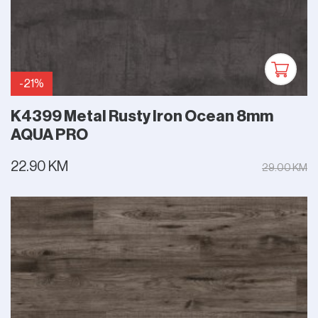
-21%
K4399 Metal Rusty Iron Ocean 8mm
AQUA PRO
22.90 KM
29.00 KM